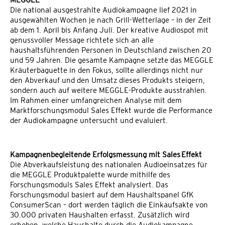
Die national ausgestrahlte Audiokampagne lief 2021 in
ausgewählten Wochen je nach Grill-Wetterlage – in der Zeit
ab dem 1. April bis Anfang Juli. Der kreative Audiospot mit
genussvoller Message richtete sich an alle
haushaltsführenden Personen in Deutschland zwischen 20
und 59 Jahren. Die gesamte Kampagne setzte das MEGGLE
Kräuterbaguette in den Fokus, sollte allerdings nicht nur
den Abverkauf und den Umsatz dieses Produkts steigern,
sondern auch auf weitere MEGGLE-Produkte ausstrahlen.
Im Rahmen einer umfangreichen Analyse mit dem
Marktforschungsmodul Sales Effekt wurde die Performance
der Audiokampagne untersucht und evaluiert.
Kampagnenbegleitende Erfolgsmessung mit Sales
Effekt
Die Abverkaufsleistung des nationalen Audioeinsatzes für
die MEGGLE Produktpalette wurde mithilfe des
Forschungsmoduls Sales Effekt analysiert. Das
Forschungsmodul basiert auf dem Haushaltspanel GfK
ConsumerScan – dort werden täglich die Einkaufsakte von
30.000 privaten Haushalten erfasst. Zusätzlich wird
erhoben, welche Haushalte durch die Audiokampagne